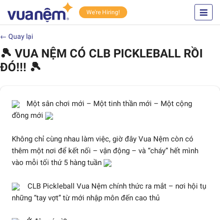
We're Hiring!
← Quay lại
🎾 VUA NỆM CÓ CLB PICKLEBALL RỒI
ĐÓ!!! 🎾
Một sân chơi mới – Một tinh thần mới – Một cộng
đồng mới
Không chỉ cùng nhau làm việc, giờ đây Vua Nệm còn có
thêm một nơi để kết nối – vận động – và “cháy” hết mình
vào mỗi tối thứ 5 hàng tuần
CLB Pickleball Vua Nệm chính thức ra mắt – nơi hội tụ
những “tay vợt” từ mới nhập môn đến cao thủ