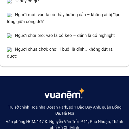
Ở đây có gì?
Người mới: vào là có thầy hướng dẫn – không ai bị “lạc
lõng giữa dòng đời”
Người chơi pro: vào là có kèo – đánh là có highlight
Người chưa chơi: chơi 1 buổi là dính… không dứt ra
được
Trụ sở chính: Tòa nhà Ocean Park, số 1 Đào Duy Anh, quận Đống
Đa, Hà Nội
Văn phòng HCM: 147 Đ. Nguyễn Văn Trỗi, P.11, Phú Nhuận, Thành
phố Hồ Chí Minh