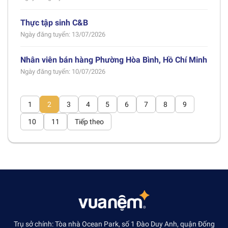
Thực tập sinh C&B
Ngày đăng tuyển: 13/07/2026
Nhân viên bán hàng Phường Hòa Bình, Hồ Chí Minh
Ngày đăng tuyển: 10/07/2026
1
2
3
4
5
6
7
8
9
10
11
Tiếp theo
Trụ sở chính: Tòa nhà Ocean Park, số 1 Đào Duy Anh, quận Đống