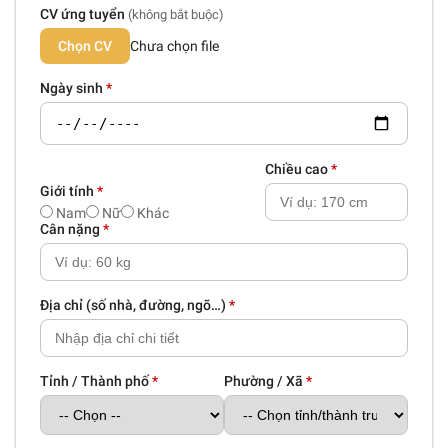
CV ứng tuyển
(không bắt buộc)
Chọn CV
Chưa chọn file
Ngày sinh
*
Chiều cao
*
Giới tính
*
Nam
Nữ
Khác
Cân nặng
*
Địa chỉ (số nhà, đường, ngõ…)
*
Tỉnh / Thành phố
*
Phường / Xã
*